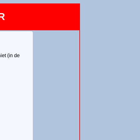
R
iet (in de