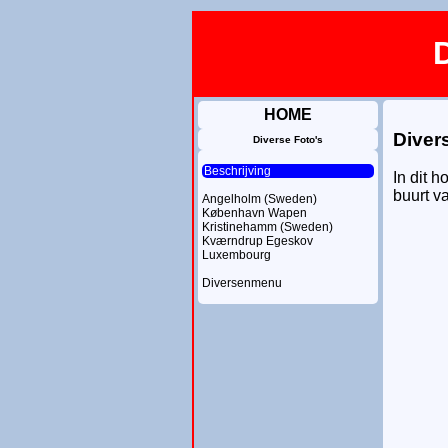
HOME
Diver
Diverse Foto's
Beschrijving
In dit h
buurt v
Angelholm (Sweden)
København Wapen
Kristinehamm (Sweden)
Kværndrup Egeskov
Luxembourg
Diversenmenu