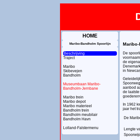
HOME
Maribo-
Maribo-Bandholm Spoorlijn
De spoorl
Beschrijving
voornaams
Traject
de eigena
Denemarke
Maribo
in Newcas
Skibevejen
Bandholm
Geleideli
Spoorwegm
Museumbaan Maribo-
aanbod aa
Bandholm-Jernbane
de laatste
goederenv
Maribo trein
Maribo depot
In 1962 k
Maribo materieel
jaar het t
Bandholm trein
Bandholm meubilair
De Maribo
Bandholm Havn
Lolland-Falstermenu
Lengte va
Spoorwij