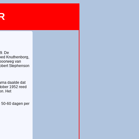
R
9. De
goed Knuthenborg,
 spoorweg van
Robert Stephenson
rna daalde dat
ktober 1952 reed
on. Het
p 50-60 dagen per