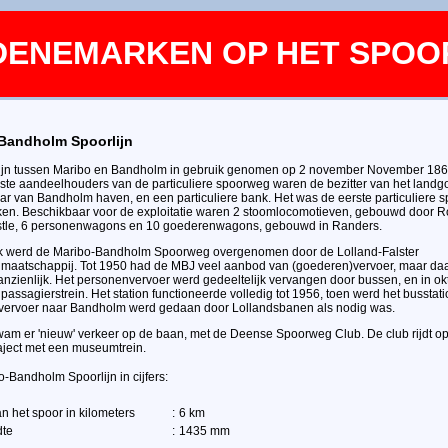
DENEMARKEN OP HET SPOO
Bandholm Spoorlijn
ijn tussen Maribo en Bandholm in gebruik genomen op 2 november November 186
te aandeelhouders van de particuliere spoorweg waren de bezitter van het land
ar van Bandholm haven, en een particuliere bank. Het was de eerste particuliere
n. Beschikbaar voor de exploitatie waren 2 stoomlocomotieven, gebouwd door 
tle, 6 personenwagons en 10 goederenwagons, gebouwd in Randers.
jk werd de Maribo-Bandholm Spoorweg overgenomen door de Lolland-Falster
aatschappij. Tot 1950 had de MBJ veel aanbod van (goederen)vervoer, maar daa
nzienlijk. Het personenvervoer werd gedeeltelijk vervangen door bussen, en in o
 passagierstrein. Het station functioneerde volledig tot 1956, toen werd het busstati
ervoer naar Bandholm werd gedaan door Lollandsbanen als nodig was.
wam er 'nieuw' verkeer op de baan, met de Deense Spoorweg Club. De club rijdt o
raject met een museumtrein.
-Bandholm Spoorlijn in cijfers:
n het spoor in kilometers
:
6 km
dte
:
1435 mm