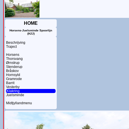
HOME
Horsens-Juelsminde Spoorlijn
(HJJ)
Beschrijving
Traject
Horsens
Thorsvang
Ørnstrup
Stenderup
Bråskov
Hornsyld
Gramrode
Barrit
Vesterby
Klakring
Juelsminde
Midtjyllandmenu