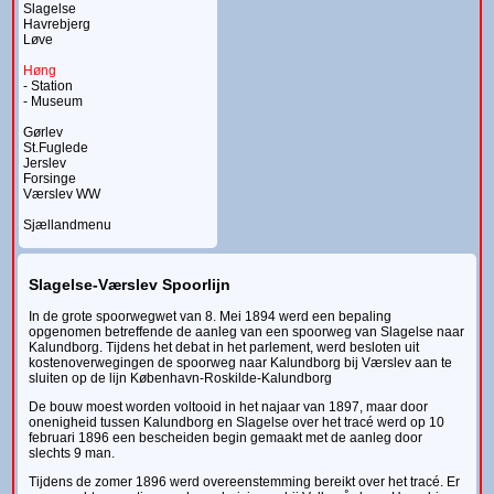
Slagelse
Havrebjerg
Løve
Høng
- Station
- Museum
Gørlev
St.Fuglede
Jerslev
Forsinge
Værslev WW
Sjællandmenu
Slagelse-Værslev Spoorlijn
In de grote spoorwegwet van 8. Mei 1894 werd een bepaling
opgenomen betreffende de aanleg van een spoorweg van Slagelse naar
Kalundborg. Tijdens het debat in het parlement, werd besloten uit
kostenoverwegingen de spoorweg naar Kalundborg bij Værslev aan te
sluiten op de lijn København-Roskilde-Kalundborg
De bouw moest worden voltooid in het najaar van 1897, maar door
onenigheid tussen Kalundborg en Slagelse over het tracé werd op 10
februari 1896 een bescheiden begin gemaakt met de aanleg door
slechts 9 man.
Tijdens de zomer 1896 werd overeenstemming bereikt over het tracé. Er