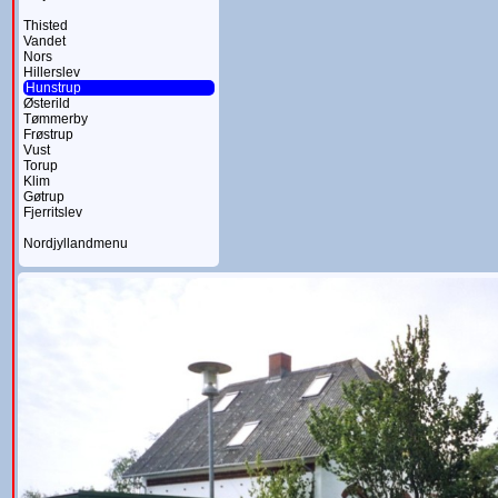
Thisted
Vandet
Nors
Hillerslev
Hunstrup
Østerild
Tømmerby
Frøstrup
Vust
Torup
Klim
Gøtrup
Fjerritslev
Nordjyllandmenu