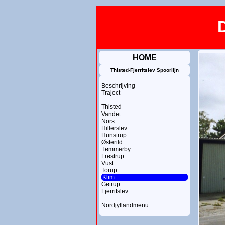
HOME
Thisted-Fjerritslev Spoorlijn
Beschrijving
Traject
Thisted
Vandet
Nors
Hillerslev
Hunstrup
Østerild
Tømmerby
Frøstrup
Vust
Torup
Klim
Gøtrup
Fjerritslev
Nordjyllandmenu