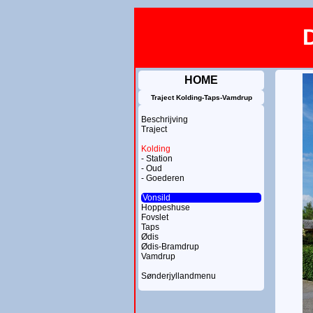
HOME
Traject Kolding-Taps-Vamdrup
Beschrijving
Traject
Kolding
- Station
- Oud
- Goederen
Vonsild
Hoppeshuse
Fovslet
Taps
Ødis
Ødis-Bramdrup
Vamdrup
Sønderjyllandmenu